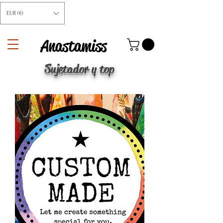
EUR (€)
Anastamiss
Sujetador y top